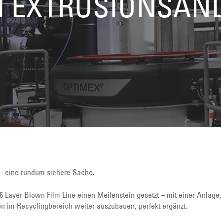
M EXTRUSIONSAN
l – eine rundum sichere Sache.
 5 Layer Blown Film Line einen Meilenstein gesetzt – mit einer Anlag
 im Recyclingbereich weiter auszubauen, perfekt ergänzt.